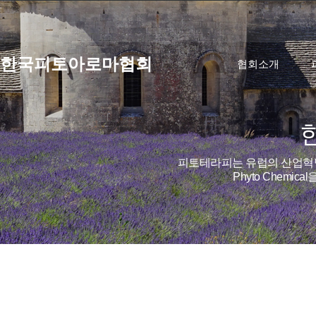
한국피토아로마협회
협회소개
피토테라피는 유럽의 산업혁명
Phyto Chem