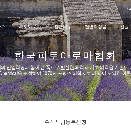
LO
소개
피토아로마
천연비누
천연화장품
캔들
한국피토아로마협회
의 산업혁명과 함께 큰 폭으로 발전한 과학과 기초 의학을 기본으로
o Chemical을 분석하여 1870년 프랑스 의학자 헨리 렉이 도입한 
수석사범등록신청