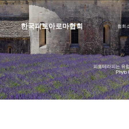
한국피토아로마협회
협회
피토테라피는 유럽
Phyt